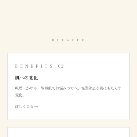
R E L A T E D
B E N E F I T S 02
肌への変化
乾燥・かゆみ・敏感肌でお悩みの方へ。塩素除去が肌にもたらす
変化。
詳しく見る →