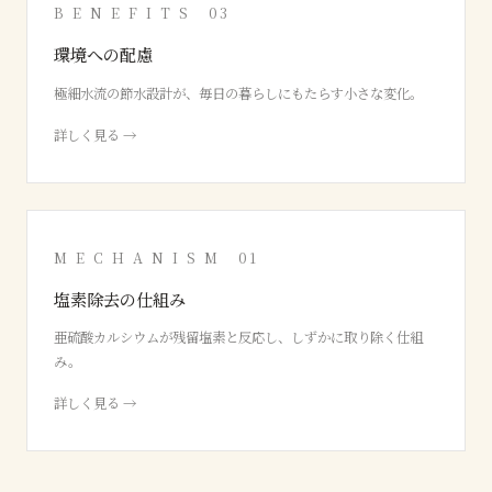
B E N E F I T S 03
環境への配慮
極細水流の節水設計が、毎日の暮らしにもたらす小さな変化。
詳しく見る →
M E C H A N I S M 01
塩素除去の仕組み
亜硫酸カルシウムが残留塩素と反応し、しずかに取り除く仕組
み。
詳しく見る →