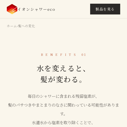
イオンシャワーeco
製品を見る
ホーム
›
髪への変化
B E N E F I T S 01
水を変えると、
髪が変わる。
毎日のシャワーに含まれる残留塩素が、
髪のパサつきやまとまりのなさに関わっている可能性がありま
す。
水道水から塩素を取り除くことで、